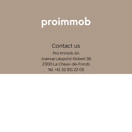
Contact us
Pro Immob SA
Avenue Léopold-Robert 36
2300 La Chaux-de-Fonds
Tel.
+41 32 911 22 05
procourtage@proimmob.ch
Stay connected
Don't miss a property, subscribe for free.
Subscribe
Follow us on