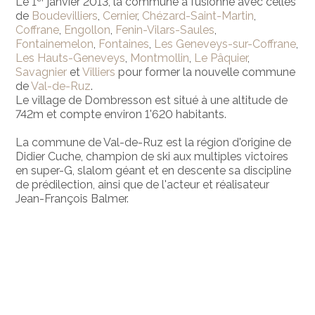
Le 1
janvier 2013, la commune a fusionné avec celles
de
Boudevilliers
,
Cernier
,
Chézard-Saint-Martin
,
Coffrane
,
Engollon
,
Fenin-Vilars-Saules
,
Fontainemelon
,
Fontaines
,
Les Geneveys-sur-Coffrane
,
Les Hauts-Geneveys
,
Montmollin
,
Le Pâquier
,
Savagnier
et
Villiers
pour former la nouvelle commune
de
Val-de-Ruz
.
Le village de Dombresson est situé à une altitude de
742m et compte environ 1'620 habitants.
La commune de Val-de-Ruz est la région d'origine de
Didier Cuche, champion de ski aux multiples victoires
en super-G, slalom géant et en descente sa discipline
de prédilection, ainsi que de l'acteur et réalisateur
Jean-François Balmer.